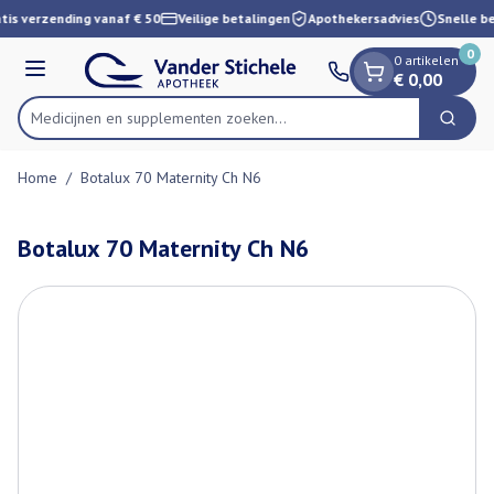
Dia 1 van 1
Ga naar de inhoud
tis verzending vanaf € 50
Veilige betalingen
Apothekersadvies
Snelle be
0
0 artikelen
Menu
€ 0,00
Medicijnen en supplementen zoeken...
Zoek
Product, merk, categorie...
Home
/
Botalux 70 Maternity Ch N6
Botalux 70 Maternity Ch N6