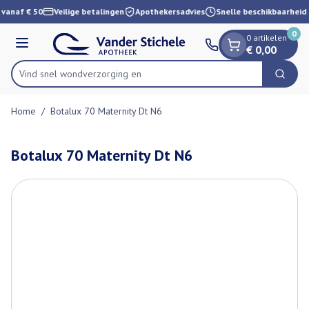
Dia 1 van 1
Ga naar de inhoud
 vanaf € 50
Veilige betalingen
Apothekersadvies
Snelle beschikbaarheid
0
0 artikelen
Menu
€ 0,00
Vind snel wondverzo
Zoek
Product, merk, categorie...
Home
/
Botalux 70 Maternity Dt N6
Botalux 70 Maternity Dt N6