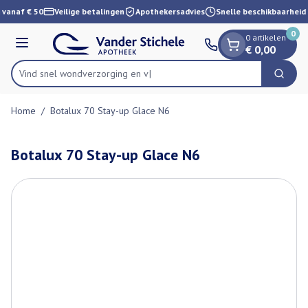
Dia 1 van 1
Ga naar de inhoud
 vanaf € 50
Veilige betalingen
Apothekersadvies
Snelle beschikbaarheid
0
0 artikelen
Menu
€ 0,00
Vind snel wondverzorg
Zoek
Product, merk, categorie...
Home
/
Botalux 70 Stay-up Glace N6
Botalux 70 Stay-up Glace N6