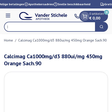
Dia 1 van 1
Ga naar de inhoud
eilige betalingen
Apothekersadvies
Snelle beschikbaarheid
Grati
0
0 artikelen
Menu
€ 0,00
Op
Zoek
Product, merk, categorie...
Home
/
Calcimag Ca1000mg/d3 880ui/mg 450mg Orange Sach.90
Calcimag Ca1000mg/d3 880ui/mg 450mg
Orange Sach.90