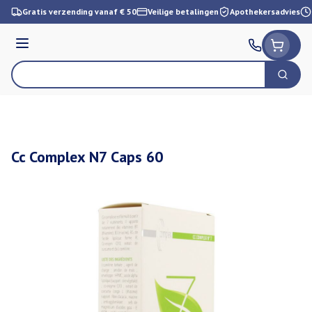
Ga naar de inhoud
Gratis verzending vanaf € 50
Veilige betalingen
Apothekersadvies
Menu
Zoek
Product, merk, categorie...
Cc Complex N7 Caps 60