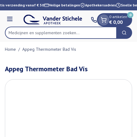
Dia 1 van 1
Ga naar de inhoud
tis verzending vanaf € 50
Veilige betalingen
Apothekersadvies
Snelle be
0
0 artikelen
Menu
€ 0,00
Medicijnen en supplementen zoeken...
Zoek
Product, merk, categorie...
Home
/
Appeg Thermometer Bad Vis
Appeg Thermometer Bad Vis