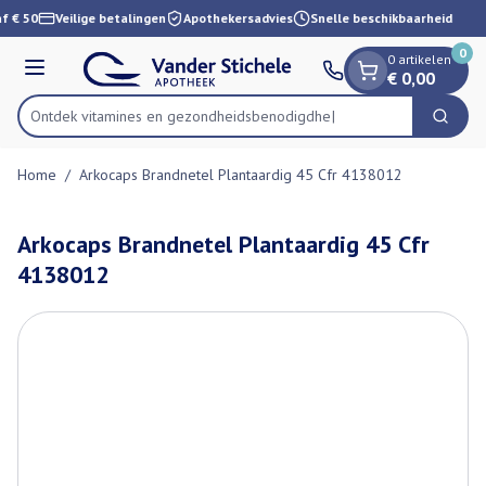
Dia 1 van 1
Ga naar de inhoud
f € 50
Veilige betalingen
Apothekersadvies
Snelle beschikbaarheid
0
0 artikelen
Menu
€ 0,00
Ontdek vitamines en gezondheidsbenodigdheden
Zoek
Product, merk, categorie...
Home
/
Arkocaps Brandnetel Plantaardig 45 Cfr 4138012
Arkocaps Brandnetel Plantaardig 45 Cfr
4138012