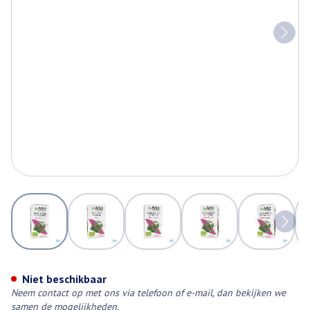
View larger image
View larger image
View larger image
View larger image
View larg
Arkocaps Brandnetel Plantaard
Niet beschikbaar
Neem contact op met ons via telefoon of e-mail, dan bekijken we
samen de mogelijkheden.