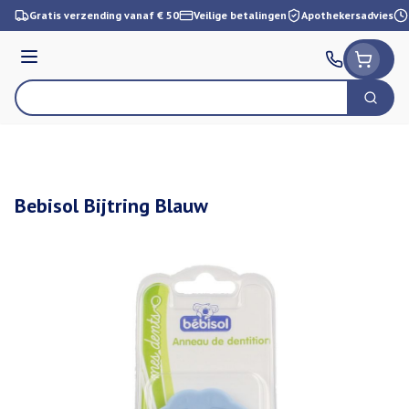
Ga naar de inhoud
Gratis verzending vanaf € 50
Veilige betalingen
Apothekersadvies
Menu
Zoek
Product, merk, categorie...
Bebisol Bijtring Blauw