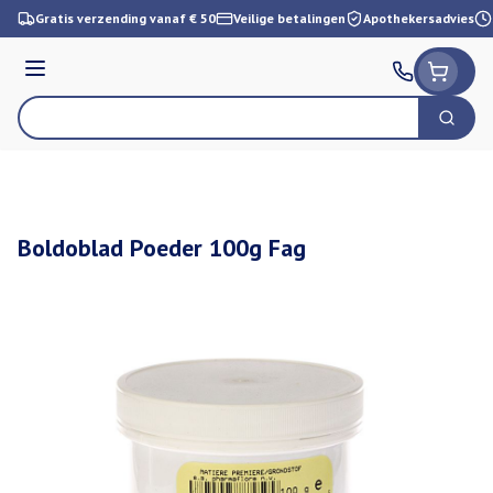
Ga naar de inhoud
Gratis verzending vanaf € 50
Veilige betalingen
Apothekersadvies
Menu
Zoek
Product, merk, categorie...
Boldoblad Poeder 100g Fag