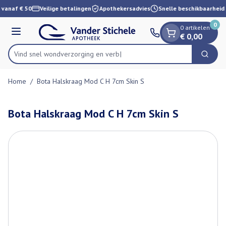
Dia 1 van 1
Ga naar de inhoud
 vanaf € 50
Veilige betalingen
Apothekersadvies
Snelle beschikbaarheid
0
0 artikelen
Menu
€ 0,00
Vind snel wondverzorging
Zoek
Product, merk, categorie...
Home
/
Bota Halskraag Mod C H 7cm Skin S
Bota Halskraag Mod C H 7cm Skin S