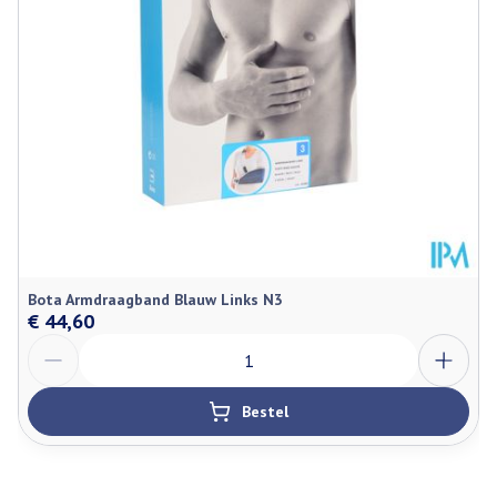
Stuk
Verpakking
Behoud
Kamertemperatuur (15°C - 25°C)
Bota Armdraagband Blauw Links N3
€ 44,60
Aantal
Bestel