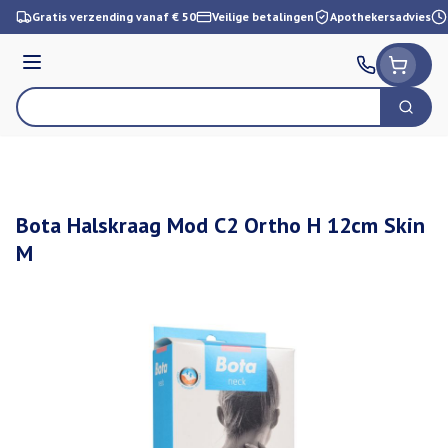
Ga naar de inhoud
Gratis verzending vanaf € 50
Veilige betalingen
Apothekersadvies
Menu
Zoek
Product, merk, categorie...
Bota Halskraag Mod C2 Ortho H 12cm Skin
M