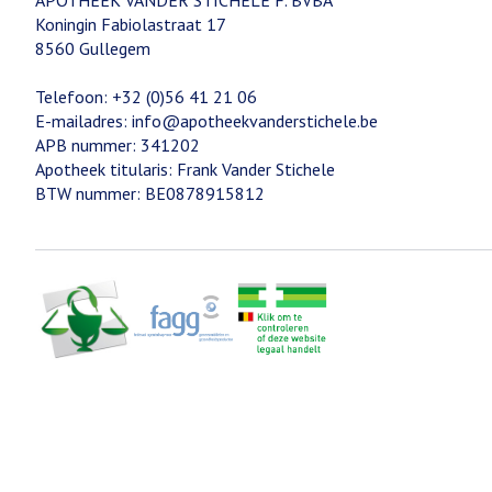
APOTHEEK VANDER STICHELE F. BVBA
Koningin Fabiolastraat 17
8560
Gullegem
Telefoon:
+32 (0)56 41 21 06
E-mailadres:
info@
apotheekvanderstichele.be
APB nummer:
341202
Apotheek titularis:
Frank Vander Stichele
BTW nummer:
BE0878915812