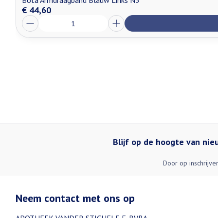
Bota Armdraagband Blauw Links N3
€ 44,60
Aantal
Blijf op de hoogte van ni
Door op inschrijve
Neem contact met ons op