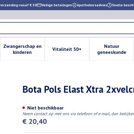
verzending vanaf € 50
Veilige betalingen
Apothekersadvies
Snelle besch
Zwangerschap en
Natuur
Vitaliteit 50+
 verzorging en hygiëne categorie
enu voor Dieet, voeding en vitamines categorie
Toon submenu voor Zwangerschap en kinderen cat
Toon submenu voor Vitaliteit 
Toon subm
kinderen
geneeskunde
 Sport M
Bota Pols Elast Xtra 2xvel
Niet beschikbaar
Neem contact op met ons via telefoon of e-mail, dan bekijk
€ 20,40