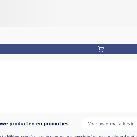
E-mail adres
euwe producten en promoties
n te klikken, schrijft u zich in voor onze nieuwsbrief en gaat u akkoord met