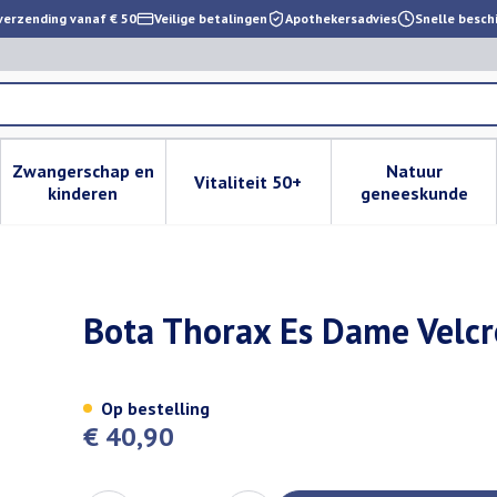
verzending vanaf € 50
Veilige betalingen
Apothekersadvies
Snelle besch
Zwangerschap en
Natuur
Vitaliteit 50+
 verzorging en hygiëne categorie
enu voor Dieet, voeding en vitamines categorie
Toon submenu voor Zwangerschap en kinderen cat
Toon submenu voor Vitaliteit 
Toon subm
kinderen
geneeskunde
H 16cm Xl
Bota Thorax Es Dame Velcr
Op bestelling
€ 40,90