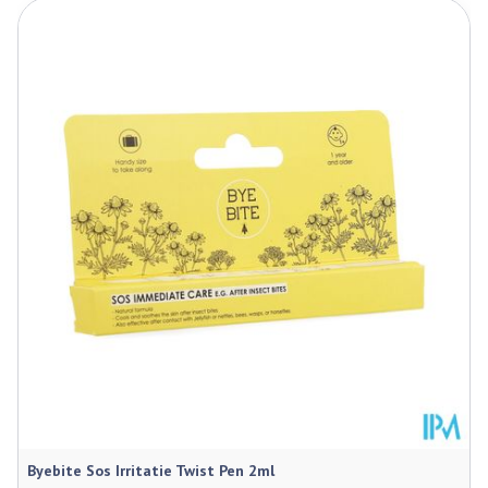
Lengte
92 mm
Diepte
40 mm
Behoud
Kamertemperatuur (15°C - 25°C)
Byebite Sos Irritatie Twist Pen 2ml