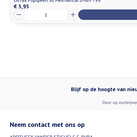
Difrax Fopspeen Sil Mini-dental 0-6m 799
€ 5,95
Aantal
Blijf op de hoogte van ni
Door op inschrijve
Neem contact met ons op