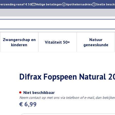
verzending vanaf € 50
Veilige betalingen
Apothekersadvies
Snelle besch
Zwangerschap en
Natuur
Vitaliteit 50+
 verzorging en hygiëne categorie
enu voor Dieet, voeding en vitamines categorie
Toon submenu voor Zwangerschap en kinderen cat
Toon submenu voor Vitaliteit 
Toon subm
kinderen
geneeskunde
Spec.edition Lilac
Difrax Fopspeen Natural 20
Niet beschikbaar
Neem contact op met ons via telefoon of e-mail, dan bekijk
€ 6,99