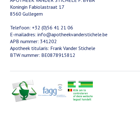
APOTHEEK VANDER STICHELE F. BVBA
Koningin Fabiolastraat 17
8560
Gullegem
Telefoon:
+32 (0)56 41 21 06
E-mailadres:
info@
apotheekvanderstichele.be
APB nummer:
341202
Apotheek titularis:
Frank Vander Stichele
BTW nummer:
BE0878915812