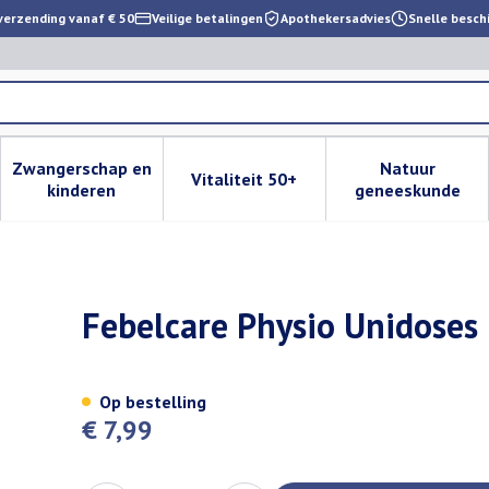
verzending vanaf € 50
Veilige betalingen
Apothekersadvies
Snelle besch
Zwangerschap en
Natuur
Vitaliteit 50+
 verzorging en hygiëne categorie
enu voor Dieet, voeding en vitamines categorie
Toon submenu voor Zwangerschap en kinderen cat
Toon submenu voor Vitaliteit 
Toon subm
kinderen
geneeskunde
Febelcare Physio Unidoses
Op bestelling
€ 7,99