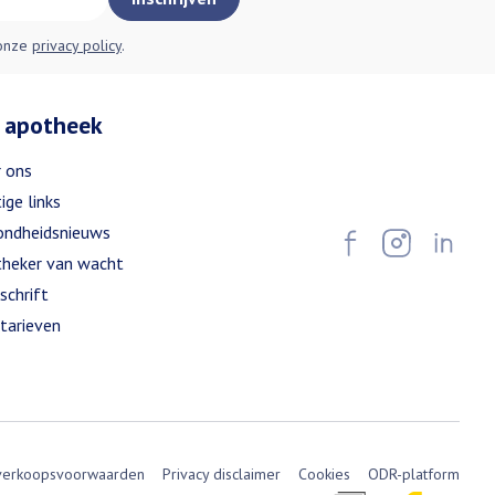
 onze
privacy policy
.
 apotheek
 ons
ige links
ndheidsnieuws
heker van wacht
schrift
tarieven
verkoopsvoorwaarden
Privacy disclaimer
Cookies
ODR-platform