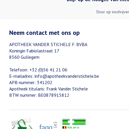
Door op inschrijve
Neem contact met ons op
APOTHEEK VANDER STICHELE F. BVBA
Koningin Fabiolastraat 17
8560
Gullegem
Telefoon:
+32 (0)56 41 21 06
E-mailadres:
info@
apotheekvanderstichele.be
APB nummer:
341202
Apotheek titularis:
Frank Vander Stichele
BTW nummer:
BE0878915812