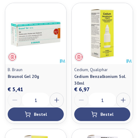
Geneesmiddel
Geneesmiddel
B. Braun
Cedium, Qualiphar
Braunol Gel 20g
Cedium Benzalkonium Sol.
30ml
€ 5,41
€ 6,97
Aantal
Aantal
Bestel
Bestel