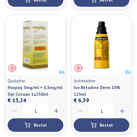
Bestel
Bestel
Geneesmiddel
Geneesmiddel
Qualiphar
Isobetadine
Hospaq 5mg/ml + 0,5mg/ml
Iso Betadine Derm 10%
Opl Cutaan 1x250ml
125ml
€ 13,24
€ 6,59
Aantal
Aantal
Bestel
Bestel