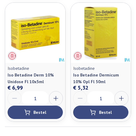
Geneesmiddel
Geneesmiddel
Isobetadine
Isobetadine
Iso Betadine Derm 10%
Iso Betadine Dermicum
Unidose Fl 10x5ml
10% Opl Fl 50ml
€ 6,99
€ 5,32
Aantal
Aantal
Bestel
Bestel