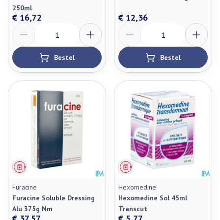
250ml
€ 16,72
€ 12,36
Aantal
Aantal
Bestel
Bestel
Geneesmiddel
Geneesmiddel
Furacine
Hexomedine
Furacine Soluble Dressing
Hexomedine Sol 45ml
Alu 375g Nm
Transcut
€ 37,57
€ 5,77