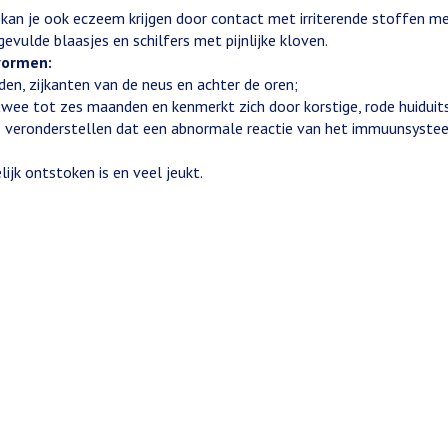
 kan je ook eczeem krijgen door contact met irriterende stoffen m
evulde blaasjes en schilfers met pijnlijke kloven.
vormen:
en, zijkanten van de neus en achter de oren;
twee tot zes maanden en kenmerkt zich door korstige, rode huiduit
s veronderstellen dat een abnormale reactie van het immuunsysteem
ijk ontstoken is en veel jeukt.