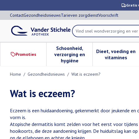
Ga naar de inhoud
Dia 1 van 1
Gratis 
Contact
Gezondheidsnieuws
Tarieven zorgdienst
Voorschrift
Vind snel wondver
Product, merk, categorie...
Schoonheid,
Dieet, voeding en
verzorging en
Promoties
Toon submenu voor Schoonheid,
Toon subm
vitamines
hygiëne
Home
/
Gezondheidsnieuws
/
Wat is eczeem?
Wat is eczeem?
Eczeem is een huidaandoening, gekenmerkt door jeukende en o
vorm is.
Atopische dermatitis komt zelden voor het eerst voor tijdens 
hooikoorts, die deze aandoening krijgen. De huiduitslag kan op
op de ellebogen en achter de knieën.