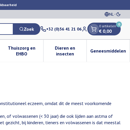
ikbaarheid
NL
Oversc
Talen
0
0 artikelen
Zoek
+32 (0)56 41 21 06
€ 0,00
Klant menu
Thuiszorg en
Dieren en
Geneesmiddelen
egorie
50+ categorie
enu voor Natuur geneeskunde categorie
Toon submenu voor Thuiszorg en EHBO categorie
Toon submenu voor Dieren en i
Toon subm
EHBO
insecten
 constitutioneel eczeem, omdat dit de meest voorkomende
en, of volwassenen (< 30 jaar) die ook lijden aan astma of
et gezicht, bij kinderen, tieners en volwassenen is dat meestal