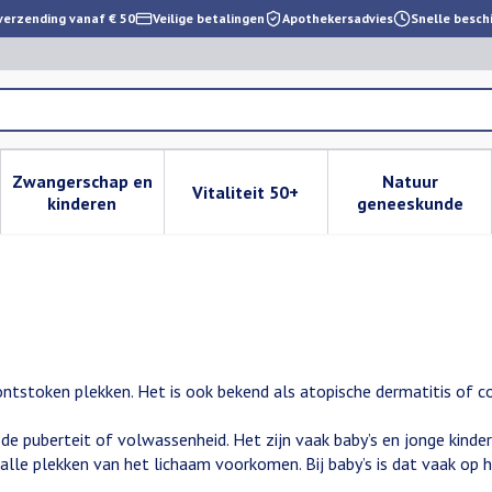
verzending vanaf € 50
Veilige betalingen
Apothekersadvies
Snelle besch
Zwangerschap en
Natuur
Vitaliteit 50+
 verzorging en hygiëne categorie
enu voor Dieet, voeding en vitamines categorie
Toon submenu voor Zwangerschap en kinderen cat
Toon submenu voor Vitaliteit 
Toon subm
kinderen
geneeskunde
ntstoken plekken. Het is ook bekend als atopische dermatitis of
de puberteit of volwassenheid. Het zijn vaak baby’s en jonge kinder
 alle plekken van het lichaam voorkomen. Bij baby’s is dat vaak op h