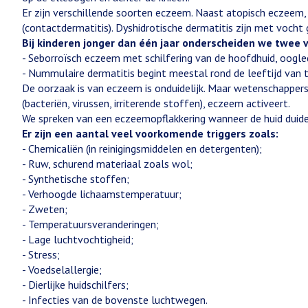
Er zijn verschillende soorten eczeem. Naast atopisch eczeem,
(contactdermatitis). Dyshidrotische dermatitis zijn met vocht g
Bij kinderen jonger dan één jaar onderscheiden we twee 
- Seborroïsch eczeem met schilfering van de hoofdhuid, oogled
- Nummulaire dermatitis begint meestal rond de leeftijd van 
De oorzaak is van eczeem is onduidelijk. Maar wetenschapper
(bacteriën, virussen, irriterende stoffen), eczeem activeert.
We spreken van een eczeemopflakkering wanneer de huid duidel
Er zijn een aantal veel voorkomende triggers zoals:
- Chemicaliën (in reinigingsmiddelen en detergenten);
- Ruw, schurend materiaal zoals wol;
- Synthetische stoffen;
- Verhoogde lichaamstemperatuur;
- Zweten;
- Temperatuursveranderingen;
- Lage luchtvochtigheid;
- Stress;
- Voedselallergie;
- Dierlijke huidschilfers;
- Infecties van de bovenste luchtwegen.