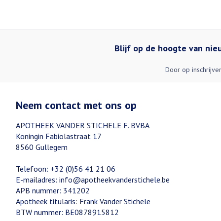
Blijf op de hoogte van ni
Door op inschrijve
Neem contact met ons op
APOTHEEK VANDER STICHELE F. BVBA
Koningin Fabiolastraat 17
8560
Gullegem
Telefoon:
+32 (0)56 41 21 06
E-mailadres:
info@
apotheekvanderstichele.be
APB nummer:
341202
Apotheek titularis:
Frank Vander Stichele
BTW nummer:
BE0878915812