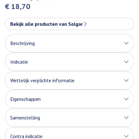
€ 18,70
Bekijk alle producten van Solgar
Beschrijving
Indicatie
Wettelijk verplichte informatie
Eigenschappen
Bevat 100 mg gestandaardiseerd blad extract per
capsule
Samenstelling
Gestandaardiseerd op 6 mg triterpene glycosiden per
Gestandaardiseerd Gotu kola (Centella asiatica)
capsule
Contra indicatie
extract (hele plant) (triterpene glycosiden 6 mg)