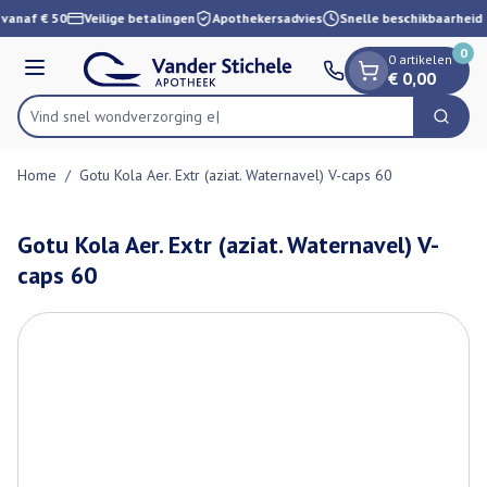
Dia 1 van 1
Ga naar de inhoud
 vanaf € 50
Veilige betalingen
Apothekersadvies
Snelle beschikbaarheid
0
0 artikelen
Menu
€ 0,00
Vind snel wondverzo
Zoek
Product, merk, categorie...
Home
/
Gotu Kola Aer. Extr (aziat. Waternavel) V-caps 60
Gotu Kola Aer. Extr (aziat. Waternavel) V-
caps 60