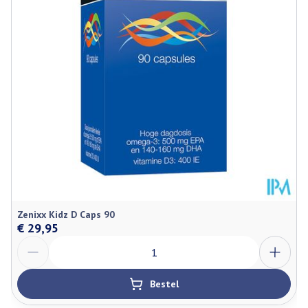
Glutenvrij, Koosjer, Sojavrij,
Dieetbeperkingen
Vegan, Vegetarisch, Zonder gist,
Zuivelvrij
Kamertemperatuur (15°C -
Behoud
25°C)
Zenixx Kidz D Caps 90
€ 29,95
Aantal
Bestel