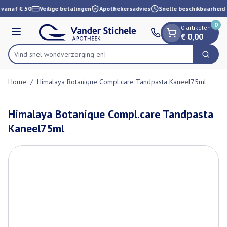
Dia 1 van 1
Ga naar de inhoud
 vanaf € 50
Veilige betalingen
Apothekersadvies
Snelle beschikbaarheid
0
0 artikelen
Menu
€ 0,00
Vind snel wondverzo
Zoek
Product, merk, categorie...
Home
/
Himalaya Botanique Compl.care Tandpasta Kaneel75ml
Himalaya Botanique Compl.care Tandpasta
Kaneel75ml