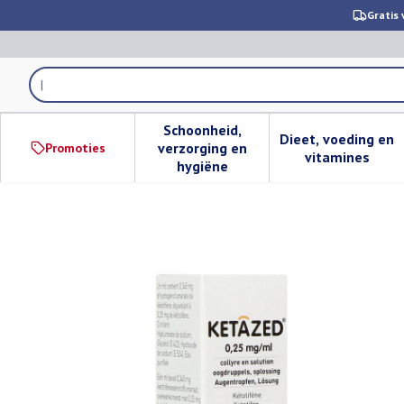
Ga naar de inhoud
Gratis 
Product, merk, categorie...
Schoonheid,
Dieet, voeding en
verzorging en
Promoties
Toon submenu voor Schoonheid,
Toon subm
vitamines
hygiëne
Ketazed 0,25mg/ml Oogdruppe