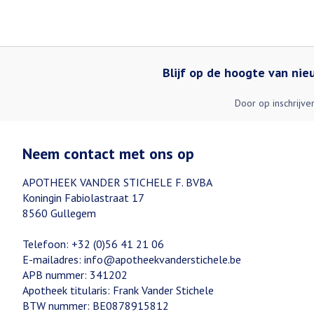
Blijf op de hoogte van ni
Door op inschrijve
Neem contact met ons op
APOTHEEK VANDER STICHELE F. BVBA
Koningin Fabiolastraat 17
8560
Gullegem
Telefoon:
+32 (0)56 41 21 06
E-mailadres:
info@
apotheekvanderstichele.be
APB nummer:
341202
Apotheek titularis:
Frank Vander Stichele
BTW nummer:
BE0878915812