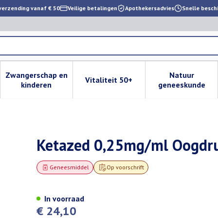
verzending vanaf € 50
Veilige betalingen
Apothekersadvies
Snelle besch
Zwangerschap en
Natuur
Vitaliteit 50+
 verzorging en hygiëne categorie
enu voor Dieet, voeding en vitamines categorie
Toon submenu voor Zwangerschap en kinderen cat
Toon submenu voor Vitaliteit 
Toon subm
kinderen
geneeskunde
ls Opl Fl 1 X 10ml
Ketazed 0,25mg/ml Oogdru
Geneesmiddel
Op voorschrift
In voorraad
€ 24,10