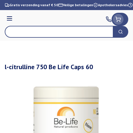
Ga naar de inhoud
Gratis verzending vanaf € 50
Veilige betalingen
Apothekersadvies
Menu
Zoek
Product, merk, categorie...
l-citrulline 750 Be Life Caps 60