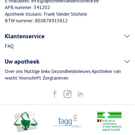
E-mailadres:
info@
apotheekvanderstichele.be
APB nummer:
341202
Apotheek titularis:
Frank Vander Stichele
BTW nummer:
BE0878915812
Klantenservice
FAQ
Uw apotheek
Over ons
Nuttige links
Gezondheidsnieuws
Apotheker van
wacht
Voorschrift
Zorgtarieven