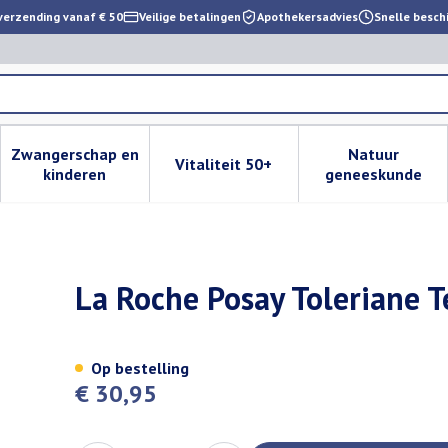
verzending vanaf € 50
Veilige betalingen
Apothekersadvies
Snelle besch
Zwangerschap en
Natuur
Vitaliteit 50+
 verzorging en hygiëne categorie
enu voor Dieet, voeding en vitamines categorie
Toon submenu voor Zwangerschap en kinderen cat
Toon submenu voor Vitaliteit 
Toon subm
kinderen
geneeskunde
t Mineral 11 9g
La Roche Posay Toleriane T
Op bestelling
€ 30,95