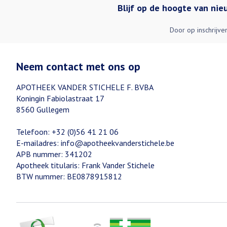
Blijf op de hoogte van ni
Door op inschrijve
Neem contact met ons op
APOTHEEK VANDER STICHELE F. BVBA
Koningin Fabiolastraat 17
8560
Gullegem
Telefoon:
+32 (0)56 41 21 06
E-mailadres:
info@
apotheekvanderstichele.be
APB nummer:
341202
Apotheek titularis:
Frank Vander Stichele
BTW nummer:
BE0878915812