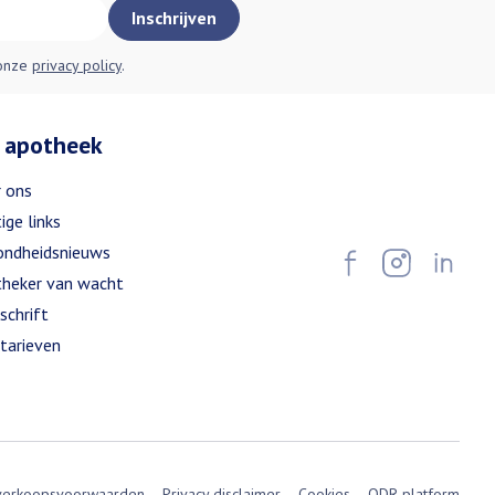
Inschrijven
 onze
privacy policy
.
 apotheek
 ons
ige links
ndheidsnieuws
heker van wacht
schrift
tarieven
verkoopsvoorwaarden
Privacy disclaimer
Cookies
ODR-platform