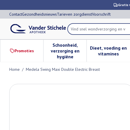
Ga naar de inhoud
Dia 1 van 1
Gratis 
Contact
Gezondheidsnieuws
Tarieven zorgdienst
Voorschrift
Product, merk, categorie...
Schoonheid,
Dieet, voeding en
verzorging en
Promoties
Toon submenu voor Schoonheid,
Toon subm
vitamines
hygiëne
Home
/
Medela Swing Maxi Double Electric Breast
Medela Swing Maxi Double Ele