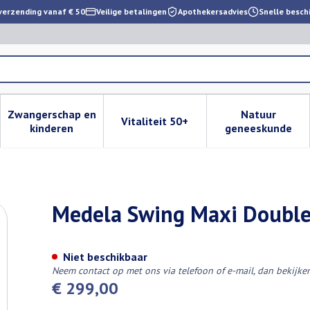
verzending vanaf € 50
Veilige betalingen
Apothekersadvies
Snelle besch
Zwangerschap en
Natuur
Vitaliteit 50+
 verzorging en hygiëne categorie
enu voor Dieet, voeding en vitamines categorie
Toon submenu voor Zwangerschap en kinderen cat
Toon submenu voor Vitaliteit 
Toon subm
kinderen
geneeskunde
ctric Breast
Medela Swing Maxi Double 
Niet beschikbaar
Neem contact op met ons via telefoon of e-mail, dan bekijk
€ 299,00