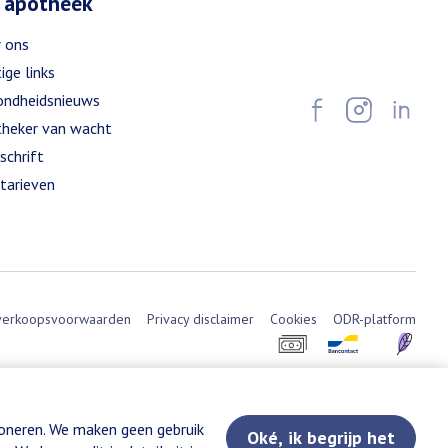
 apotheek
 ons
ige links
ndheidsnieuws
heker van wacht
schrift
tarieven
verkoopsvoorwaarden
Privacy disclaimer
Cookies
ODR-platform
ioneren. We maken geen gebruik
Oké, ik begrijp het