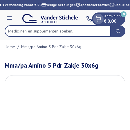
Dia 1 van 1
Ga naar de inhoud
is verzending vanaf € 50
Veilige betalingen
Apothekersadvies
Snelle be
0
0 artikelen
Menu
€ 0,00
Medicijnen en supplementen zoeken...
Zoek
Product, merk, categorie...
Home
/
Mma/pa Amino 5 Pdr Zakje 30x6g
Mma/pa Amino 5 Pdr Zakje 30x6g