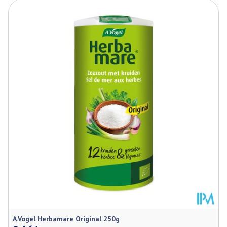
Lengte
145 mm
Diepte
65 mm
Behoud
Kamertemperatuur (15°C - 25°C)
A.Vogel Herbamare Original 250g