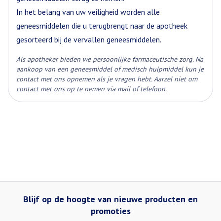
Zie ook de informatie in rubriek "Wanneer mag u dit
In het belang van uw veiligheid worden alle
hydrochloorthiazide, olmesartan
Actieve
middel niet gebruiken" Vertel uw arts voor u de
Ingrediënten
medoxomil
geneesmiddelen die u terugbrengt naar de apotheek
tabletten inneemt, of u één van de volgende
gesorteerd bij de vervallen geneesmiddelen.
gezondheidsproblemen heeft:
Behoud
Kamertemperatuur (15°C - 25°C)
Als apotheker bieden we persoonlijke farmaceutische zorg. Na
aankoop van een geneesmiddel of medisch hulpmiddel kun je
contact met ons opnemen als je vragen hebt. Aarzel niet om
contact met ons op te nemen via mail of telefoon.
Blijf op de hoogte van nieuwe producten en
promoties