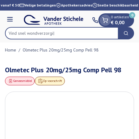
Dia 1 van 1
Ga naar de inhoud
 vanaf € 50
Veilige betalingen
Apothekersadvies
Snelle beschikbaarheid
0
0 artikelen
Menu
€ 0,00
Vind snel wo
Zoek
Product, merk, categorie...
Home
/
Olmetec Plus 20mg/25mg Comp Pell 98
Olmetec Plus 20mg/25mg Comp Pell 98
Geneesmiddel
Op voorschrift