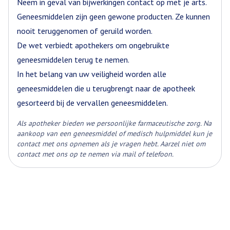
Een minimale tussentijd van 6 uur tussen twee
Neem in geval van bijwerkingen contact op met je arts.
als het tegelijkertijd wordt toegediend.
toedieningen dient te worden gerespecteerd, zelfs in het
Geneesmiddelen zijn geen gewone producten. Ze kunnen
Hoeveelheid
geval van uitbraken van de dosis
1
nooit teruggenomen of geruild worden.
Hartaandoeningen
Verpakking
De maximale aanbevolen behandelingsduur is 5 dagen.
De wet verbiedt apothekers om ongebruikte
geneesmiddelen terug te nemen.
Actieve
metoclopramide hydrochloride
Ingrediënten
In het belang van uw veiligheid worden alle
geneesmiddelen die u terugbrengt naar de apotheek
Behoud
Kamertemperatuur (15°C - 25°C)
gesorteerd bij de vervallen geneesmiddelen.
Als apotheker bieden we persoonlijke farmaceutische zorg. Na
aankoop van een geneesmiddel of medisch hulpmiddel kun je
contact met ons opnemen als je vragen hebt. Aarzel niet om
contact met ons op te nemen via mail of telefoon.
Nier- en leverinsufficiëntie