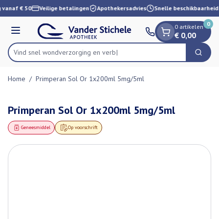
Dia 1 van 1
Ga naar de inhoud
 vanaf € 50
Veilige betalingen
Apothekersadvies
Snelle beschikbaarheid
0
0 artikelen
Menu
€ 0,00
Vind snel wondverzorgi
Zoek
Product, merk, categorie...
Home
/
Primperan Sol Or 1x200ml 5mg/5ml
Primperan Sol Or 1x200ml 5mg/5ml
Geneesmiddel
Op voorschrift