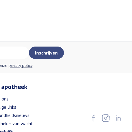
Inschrijven
 onze
privacy policy
.
 apotheek
 ons
ige links
ndheidsnieuws
heker van wacht
schrift