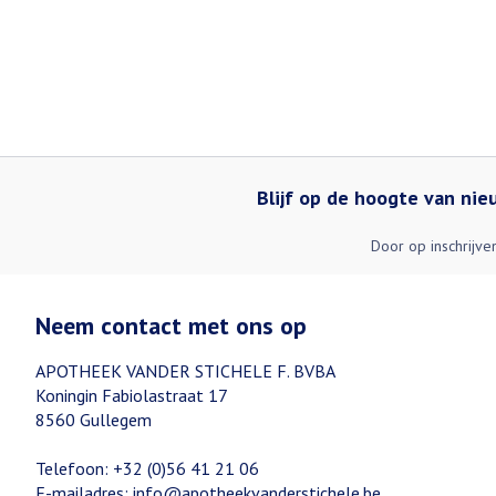
Blijf op de hoogte van ni
Door op inschrijve
Neem contact met ons op
APOTHEEK VANDER STICHELE F. BVBA
Koningin Fabiolastraat 17
8560
Gullegem
Telefoon:
+32 (0)56 41 21 06
E-mailadres:
info@
apotheekvanderstichele.be