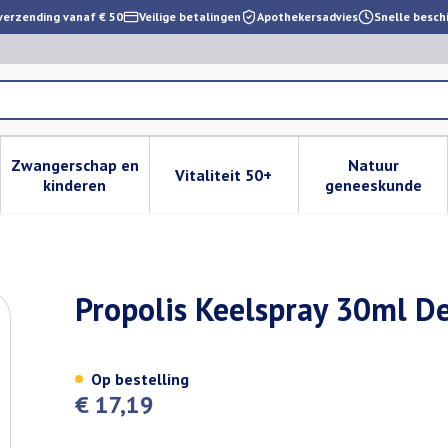
verzending vanaf € 50
Veilige betalingen
Apothekersadvies
Snelle besch
Zwangerschap en
Natuur
Vitaliteit 50+
 verzorging en hygiëne categorie
enu voor Dieet, voeding en vitamines categorie
Toon submenu voor Zwangerschap en kinderen cat
Toon submenu voor Vitaliteit 
Toon subm
kinderen
geneeskunde
Propolis Keelspray 30ml D
Op bestelling
€ 17,19