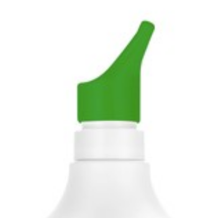
Diepte
38 mm
Hoeveelheid
30
Verpakking
Dieetbeperkingen
Vegan, Vegetarisch, Zonder 
Behoud
Kamertemperatuur (15°C - 