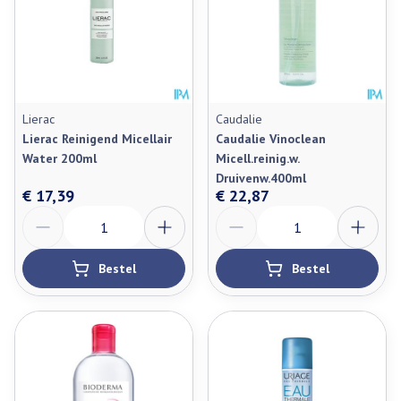
Lierac
Caudalie
Lierac Reinigend Micellair
Caudalie Vinoclean
Water 200ml
Micell.reinig.w.
Druivenw.400ml
€ 17,39
€ 22,87
Aantal
Aantal
Bestel
Bestel