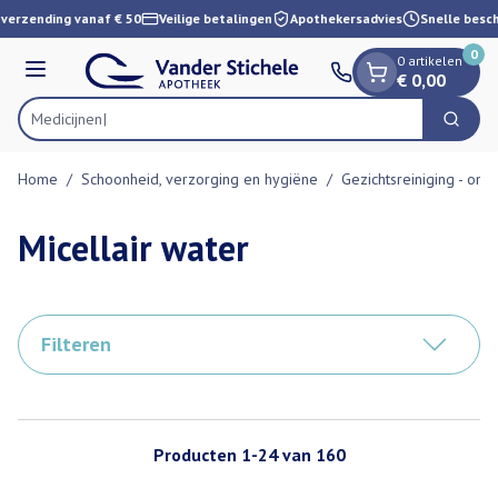
Dia 1 van 1
Ga naar de inhoud
verzending vanaf € 50
Veilige betalingen
Apothekersadvies
Snelle besch
0
0 artikelen
Menu
€ 0,00
Zoek
Product, merk, categorie...
Home
/
Schoonheid, verzorging en hygiëne
/
Gezichtsreiniging - ont
Micellair water
Filteren
Producten
1
-
24
van
160