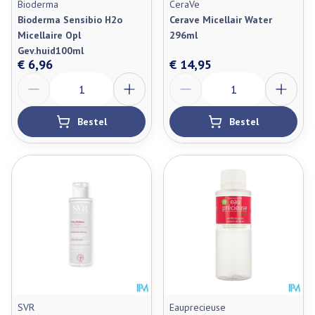
Bioderma
CeraVe
Bioderma Sensibio H2o
Cerave Micellair Water
Micellaire Opl
296ml
Gev.huid100ml
€ 6,96
€ 14,95
Aantal
Aantal
Bestel
Bestel
SVR
Eauprecieuse