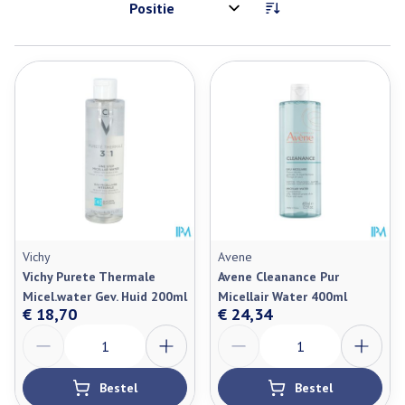
Sorteer op:
Vichy
Avene
Vichy Purete Thermale
Avene Cleanance Pur
Micel.water Gev. Huid 200ml
Micellair Water 400ml
€ 18,70
€ 24,34
Aantal
Aantal
Bestel
Bestel