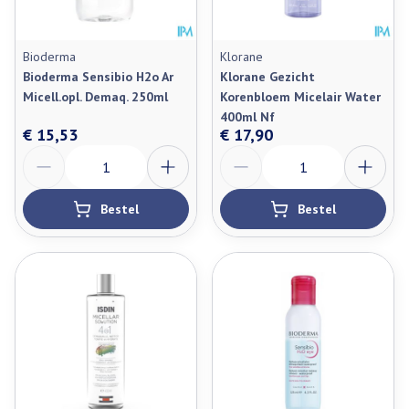
Bioderma
Klorane
Bioderma Sensibio H2o Ar
Klorane Gezicht
Micell.opl. Demaq. 250ml
Korenbloem Micelair Water
400ml Nf
€ 15,53
€ 17,90
Aantal
Aantal
Bestel
Bestel