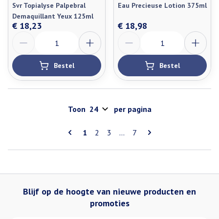
Svr Topialyse Palpebral
Eau Precieuse Lotion 375ml
Demaquillant Yeux 125ml
€ 18,23
€ 18,98
Aantal
Aantal
Bestel
Bestel
Toon
per pagina
Pagina's
U lees momenteel pagina
Pagina
Pagina
Pagina
1
2
3
...
7
Blijf op de hoogte van nieuwe producten en
promoties