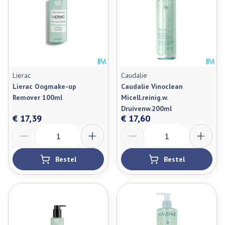
Lierac
Caudalie
Lierac Oogmake-up
Caudalie Vinoclean
Remover 100ml
Micell.reinig.w.
Druivenw.200ml
€ 17,39
€ 17,60
Aantal
Aantal
Bestel
Bestel