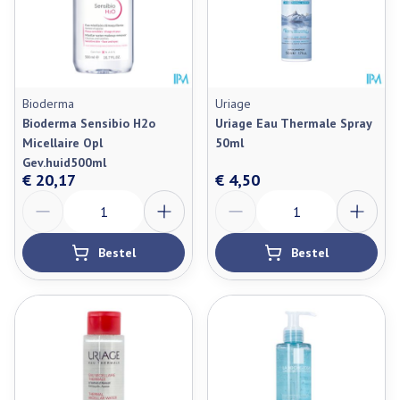
Bioderma
Uriage
Bioderma Sensibio H2o
Uriage Eau Thermale Spray
Micellaire Opl
50ml
Gev.huid500ml
€ 20,17
€ 4,50
Aantal
Aantal
Bestel
Bestel