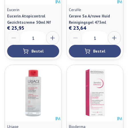
Eucerin
CeraVe
Eucerin Atopicontrol
Cerave Sa A/ruwe Huid
Gezichtscreme 50ml Nf
Reinigingsgel 473ml
€ 25,95
€ 23,64
Aantal
Aantal
Bestel
Bestel
Uriage
Bioderma