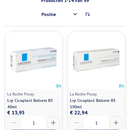
Producten
1
-
24
van
99
Sorteer op:
La Roche Posay
La Roche Posay
Lrp Cicaplast Balsem B5
Lrp Cicaplast Balsem B5
40ml
100ml
€ 13,95
€ 22,94
Aantal
Aantal