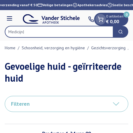
Dia 1 van 1
Ga naar de inhoud
verzending vanaf € 50
Veilige betalingen
Apothekersadvies
Snelle besch
0
0 artikelen
Menu
€ 0,00
Zoek
Product, merk, categorie...
Home
/
Schoonheid, verzorging en hygiëne
/
Gezichtsverzorging
/
Gevoelige huid - geïrriteerde
huid
Filteren