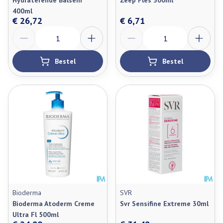
Hydraterende Balsem
Zeep Fles 300ml
400ml
€ 26,72
€ 6,71
Aantal
Aantal
Bestel
Bestel
Bioderma
SVR
Bioderma Atoderm Creme
Svr Sensifine Extreme 30ml
Ultra Fl 500ml