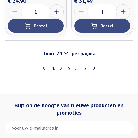
€ 24,90
€ 31,49
Aantal
Aantal
Bestel
Bestel
Toon
per pagina
Pagina's
U lees momenteel pagina
Pagina
Pagina
Pagina
1
2
3
...
5
Blijf op de hoogte van nieuwe producten en
promoties
E-mail adres