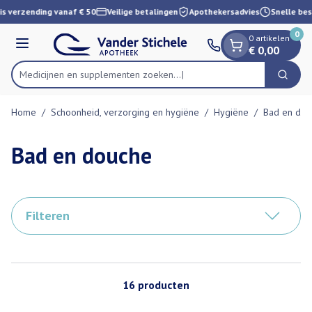
Dia 1 van 1
Ga naar de inhoud
s verzending vanaf € 50
Veilige betalingen
Apothekersadvies
Snelle bes
0
0 artikelen
Menu
€ 0,00
Medicijnen en supplementen zoek
Zoek
Product, merk, categorie...
Home
/
Schoonheid, verzorging en hygiëne
/
Hygiëne
/
Bad en dou
Bad en douche
Filteren
16
producten