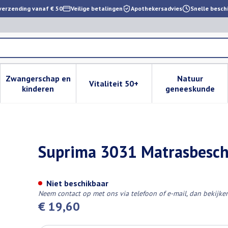
verzending vanaf € 50
Veilige betalingen
Apothekersadvies
Snelle besch
Zwangerschap en
Natuur
Vitaliteit 50+
 verzorging en hygiëne categorie
enu voor Dieet, voeding en vitamines categorie
Toon submenu voor Zwangerschap en kinderen cat
Toon submenu voor Vitaliteit 
Toon subm
kinderen
geneeskunde
mer Frotte+ Pvc 75x100cm
Suprima 3031 Matrasbesch
Niet beschikbaar
Neem contact op met ons via telefoon of e-mail, dan bekijk
€ 19,60