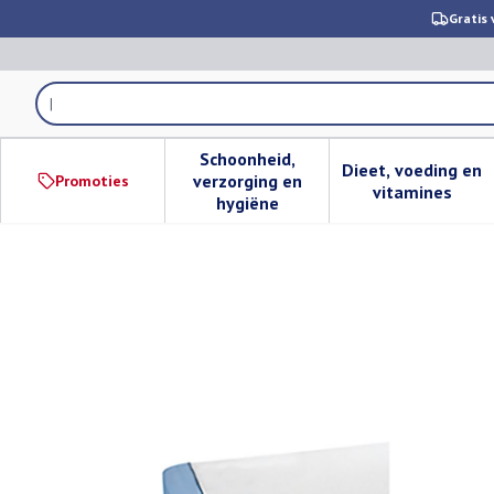
Ga naar de inhoud
Gratis 
Product, merk, categorie...
Schoonheid,
Dieet, voeding en
verzorging en
Promoties
Toon submenu voor Schoonheid,
Toon subm
vitamines
hygiëne
Suprima 3031 Matrasbescher