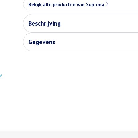
Bekijk alle producten van Suprima
Beschrijving
Gegevens
de tabtoets. Je kunt de carrousel overslaan of direct naar de carr