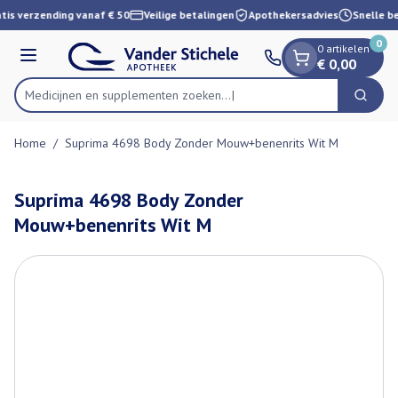
Dia 1 van 1
Ga naar de inhoud
tis verzending vanaf € 50
Veilige betalingen
Apothekersadvies
Snelle b
0
0 artikelen
Menu
€ 0,00
Medicijnen en supplementen zoeken...
Zoek
Product, merk, categorie...
Home
/
Suprima 4698 Body Zonder Mouw+benenrits Wit M
Suprima 4698 Body Zonder
Mouw+benenrits Wit M