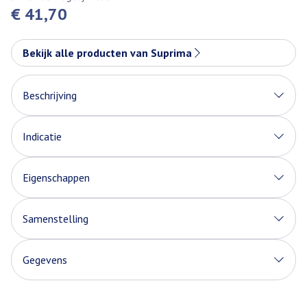
€ 41,70
Bekijk alle producten van Suprima
Beschrijving
Indicatie
Eigenschappen
Patiënt koelt niet af tijdens verwisselen incontinentie
producten en tijdsbesparing voor verpleegkundigen door
Samenstelling
de ritssluiting onderaan
Gegevens
CNK
2503555