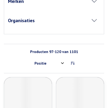
Merken
filter
Organisaties
filter
Producten
97
-
120
van
1101
Sorteer op: