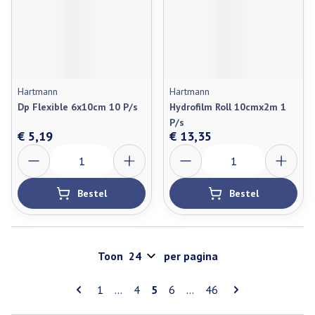
Hartmann
Hartmann
Dp Flexible 6x10cm 10 P/s
Hydrofilm Roll 10cmx2m 1
P/s
€ 5,19
€ 13,35
Aantal
Aantal
Bestel
Bestel
Toon
per pagina
Pagina's
U lees momenteel pagina
Pagina
Pagina
Pagina
Pagina
1
...
4
5
6
...
46