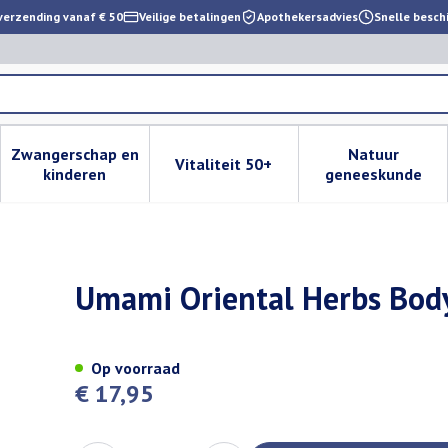
verzending vanaf € 50
Veilige betalingen
Apothekersadvies
Snelle besch
Zwangerschap en
Natuur
Vitaliteit 50+
 verzorging en hygiëne categorie
enu voor Dieet, voeding en vitamines categorie
Toon submenu voor Zwangerschap en kinderen cat
Toon submenu voor Vitaliteit 
Toon subm
kinderen
geneeskunde
Cream 250ml
Umami Oriental Herbs Bod
Op voorraad
€ 17,95