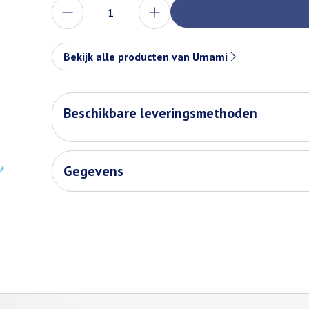
Aantal
Bekijk alle producten van Umami
Beschikbare leveringsmethoden
Gegevens
de tabtoets. Je kunt de carrousel overslaan of direct naar de carr