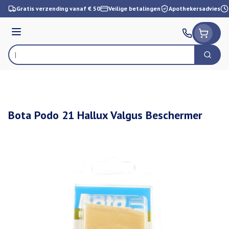
Ga naar de inhoud
Gratis verzending vanaf € 50
Veilige betalingen
Apothekersadvies
Menu
Zoek
Product, merk, categorie...
Bota Podo 21 Hallux Valgus Beschermer