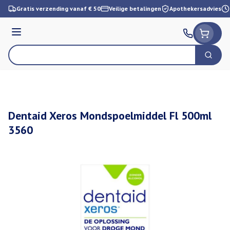
Ga naar de inhoud
Gratis verzending vanaf € 50
Veilige betalingen
Apothekersadvies
Menu
Zoek
Product, merk, categorie...
Dentaid Xeros Mondspoelmiddel Fl 500ml
3560