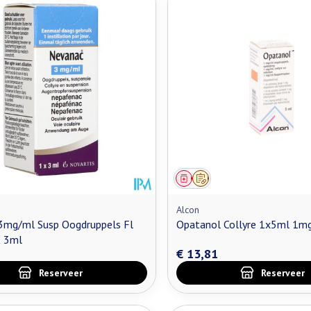
middel
oorschrift
Geneesmiddel
Op voorschrift
Alcon
3mg/ml Susp Oogdruppels Fl
Opatanol Collyre 1x5ml 1m
X 3ml
€ 13,81
Reserveer
Reserveer