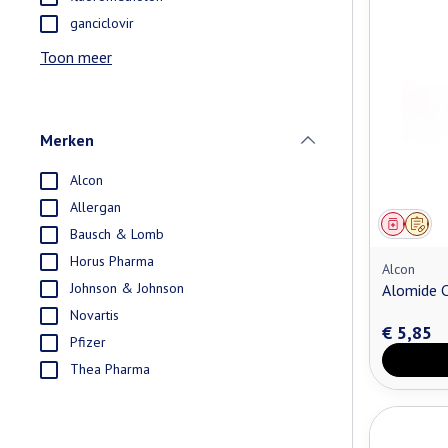
ganciclovir
Toon meer
Merken
filter
Alcon
Allergan
Genees
Op v
Bausch & Lomb
Horus Pharma
Alcon
Johnson & Johnson
Alomide C
Novartis
€ 5,85
Pfizer
Thea Pharma