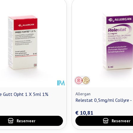
middel
oorschrift
Geneesmiddel
Op voorschrift
te Gutt Opht 1 X 5ml 1%
Allergan
Relestat 0,5mg/ml Collyre -
€ 10,81
Reserveer
Reserveer