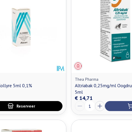
middel
oorschrift
Geneesmiddel
Thea Pharma
ollyre 5ml 0,1%
Altriabak 0,25mg/ml Oogdru
5ml
€ 14,71
Aantal
Reserveer