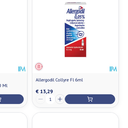
Geneesmiddel
Allergodil Collyre Fl 6ml
0 Ml
€ 13,29
Aantal