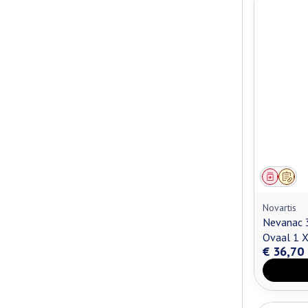
Genees
Op v
Novartis
Nevanac 
Ovaal 1 
€ 36,70