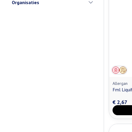
Organisaties
filter
Genees
Op v
Allergan
Fml Liqui
€ 2,67