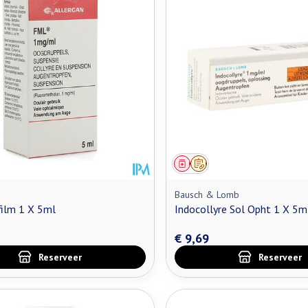
middel
oorschrift
Geneesmiddel
Op voorschrift
Bausch & Lomb
film 1 X 5ml
Indocollyre Sol Opht 1 X 5m
€ 9,69
Reserveer
Reserveer