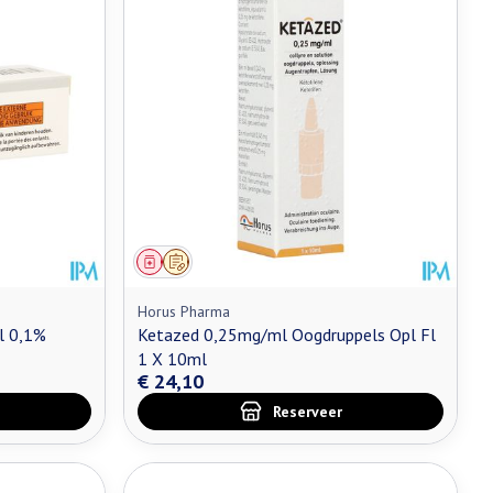
Geneesmiddel
Op voorschrift
Horus Pharma
l 0,1%
Ketazed 0,25mg/ml Oogdruppels Opl Fl
1 X 10ml
€ 24,10
Reserveer