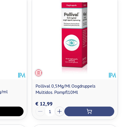
Geneesmiddel
Pollival 0,5Mg/Ml Oogdruppels
g/ml
Multidos. Pompfl10Ml
€ 12,99
Aantal