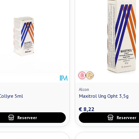
middel
oorschrift
Geneesmiddel
Op voorschrift
Alcon
Collyre 5ml
Maxitrol Ung Opht 3,5g
€ 8,22
Reserveer
Reserveer