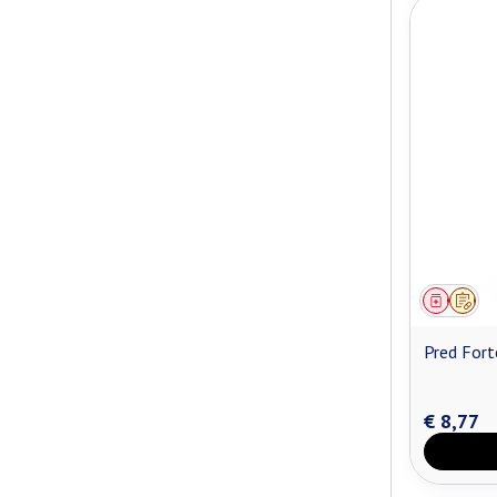
Genees
Op v
Pred For
€ 8,77