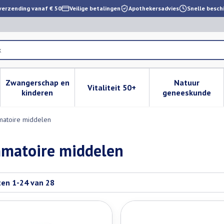
verzending vanaf € 50
Veilige betalingen
Apothekersadvies
Snelle besch
Zwangerschap en
Natuur
Vitaliteit 50+
 verzorging en hygiëne categorie
enu voor Dieet, voeding en vitamines categorie
Toon submenu voor Zwangerschap en kinderen cat
Toon submenu voor Vitaliteit 
Toon subm
kinderen
geneeskunde
mmatoire middelen
ammatoire middelen
ten
1
-
24
van
28