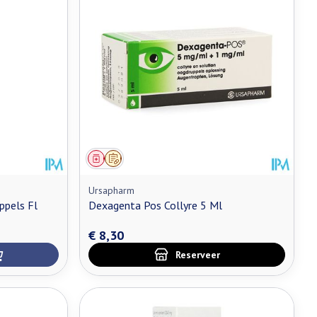
Geneesmiddel
Op voorschrift
Ursapharm
ppels Fl
Dexagenta Pos Collyre 5 Ml
€ 8,30
Reserveer