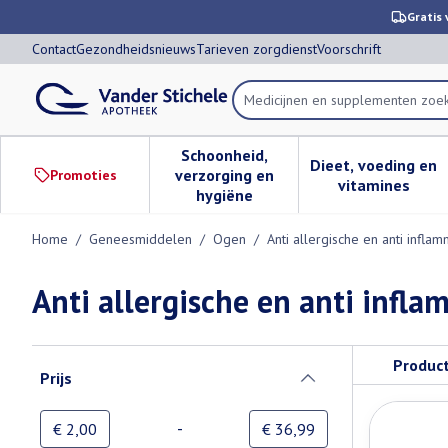
Ga naar de inhoud
Dia 1 van 1
Gratis 
Contact
Gezondheidsnieuws
Tarieven zorgdienst
Voorschrift
Product, merk, categorie...
Schoonheid,
Dieet, voeding en
verzorging en
Promoties
Toon submenu voor Schoonheid,
Toon subm
vitamines
hygiëne
Home
/
Geneesmiddelen
/
Ogen
/
Anti allergische en anti infla
Anti allergische en anti infl
Doorgaan naar productlijst
Produc
Prijs
filter
-
Minimumwaarde
Maximale waarde
€ 2,00
€ 36,99