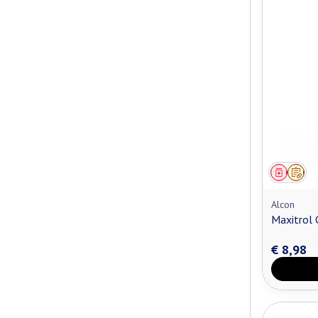
Genees
Op v
Alcon
Maxitrol 
€ 8,98