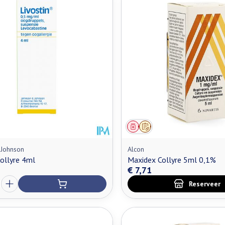
middel
Geneesmiddel
Op voorschrift
 Johnson
Alcon
Collyre 4ml
Maxidex Collyre 5ml 0,1%
€ 7,71
Reserveer