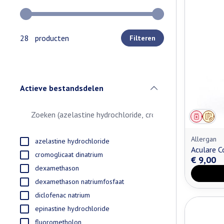
Gebruik de pijltjestoetsen links en rechts om de minimale e
28 producten
Filteren
Actieve bestandsdelen
filter
Genees
Op v
Allergan
azelastine hydrochloride
Aculare C
cromoglicaat dinatrium
€ 9,00
dexamethason
dexamethason natriumfosfaat
diclofenac natrium
epinastine hydrochloride
fluorometholon