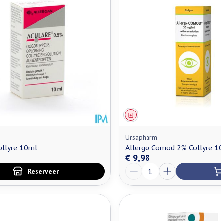
n maximale prijswaarden aan te passen.
middel
oorschrift
Geneesmiddel
Ursapharm
ollyre 10ml
Allergo Comod 2% Collyre 1
€ 9,98
Aantal
Reserveer