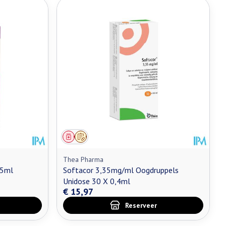
Geneesmiddel
Op voorschrift
Thea Pharma
 5ml
Softacor 3,35mg/ml Oogdruppels
Unidose 30 X 0,4ml
€ 15,97
Reserveer