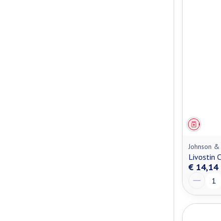
Genees
Johnson &
Livostin 
€ 14,14
Aantal