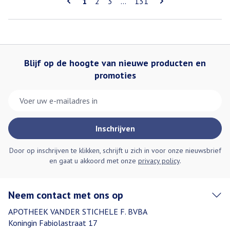
U lees momenteel pagina
Pagina
Pagina
Pagina
1
2
3
...
131
Blijf op de hoogte van nieuwe producten en
promoties
E-mail adres
Inschrijven
Door op inschrijven te klikken, schrijft u zich in voor onze nieuwsbrief
en gaat u akkoord met onze
privacy policy
.
Neem contact met ons op
APOTHEEK VANDER STICHELE F. BVBA
Koningin Fabiolastraat 17