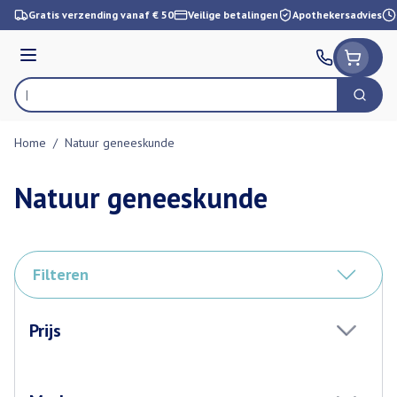
Ga naar de inhoud
Gratis verzending vanaf € 50
Veilige betalingen
Apothekersadvies
Menu
Zoek
Product, merk, categorie...
Home
/
Natuur geneeskunde
Natuur geneeskunde
Filteren
Doorgaan naar productlijst
Prijs
filter