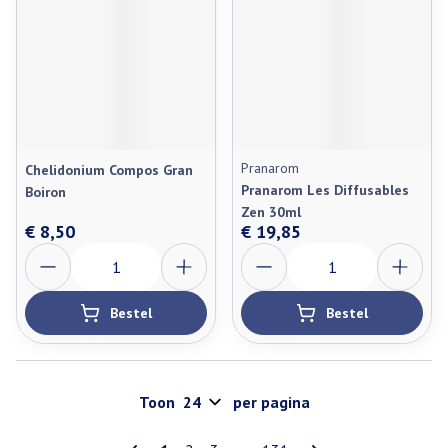
Pranarom
Chelidonium Compos Gran
Pranarom Les Diffusables
Boiron
Zen 30ml
€ 8,50
€ 19,85
Aantal
Aantal
Bestel
Bestel
Toon
per pagina
Pagina's