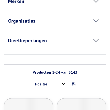
Merken
filter
Organisaties
filter
Dieetbeperkingen
filter
Producten
1
-
24
van
3143
Sorteer op: