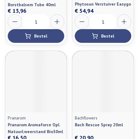
Phytosun Verstuiver Easygo
Borstbalsem Tube 40ml
€ 13,96
€ 54,94
Aantal
Aantal
Bestel
Bestel
Pranarom
Bachflowers
Pranarom Aromaforce Opl.
Bach Rescue Spray 20ml
Natuurl.weerstand Bio30ml
€ 16,50
€ 20,90