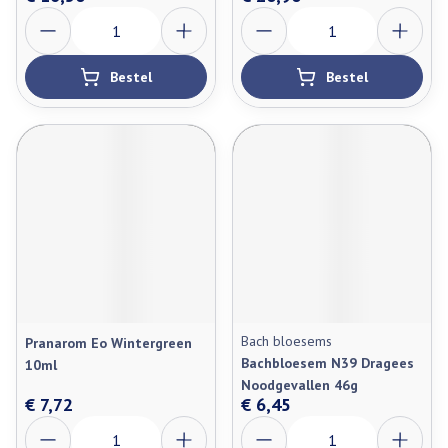
Aantal
Aantal
Bestel
Bestel
Bach bloesems
Pranarom Eo Wintergreen
Bachbloesem N39 Dragees
10ml
Noodgevallen 46g
€ 7,72
€ 6,45
Aantal
Aantal