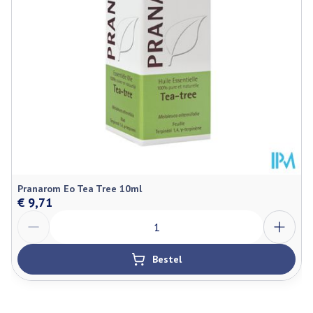
Hoeveelheid
10
Verpakking
Behoud
Kamertemperatuur (15°C - 25°C)
Pranarom Eo Tea Tree 10ml
€ 9,71
Aantal
Bestel