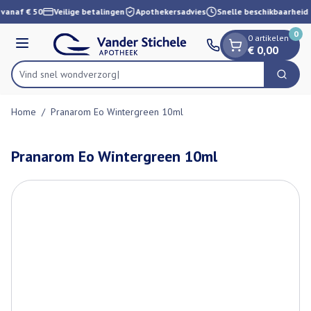
Dia 1 van 1
Ga naar de inhoud
 vanaf € 50
Veilige betalingen
Apothekersadvies
Snelle beschikbaarheid
0
0 artikelen
Menu
€ 0,00
Vind snel wond
Zoek
Product, merk, categorie...
Home
/
Pranarom Eo Wintergreen 10ml
Pranarom Eo Wintergreen 10ml