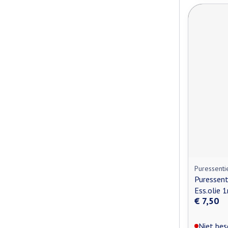
Puressenti
Puressent
Ess.olie 
€ 7,50
Niet bes