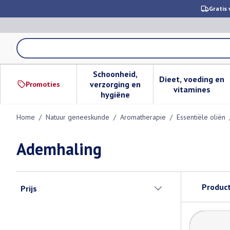
Ga naar de inhoud
Gratis 
Product, merk, categorie...
Schoonheid,
Dieet, voeding en
verzorging en
Promoties
Toon submenu voor Schoonheid,
Toon subm
vitamines
hygiëne
Home
/
Natuur geneeskunde
/
Aromatherapie
/
Essentiële oliën
Ademhaling
Doorgaan naar productlijst
Produc
Prijs
filter