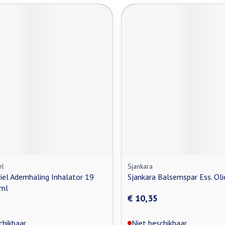
el
Sjankara
iel Ademhaling Inhalator 19
Sjankara Balsemspar Ess. Ol
1ml
€ 10,35
chikbaar
Niet beschikbaar