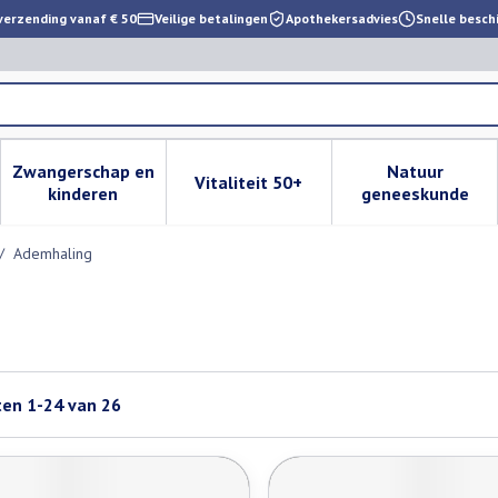
verzending vanaf € 50
Veilige betalingen
Apothekersadvies
Snelle besch
Zwangerschap en
Natuur
Vitaliteit 50+
 verzorging en hygiëne categorie
enu voor Dieet, voeding en vitamines categorie
Toon submenu voor Zwangerschap en kinderen cat
Toon submenu voor Vitaliteit 
Toon subm
kinderen
geneeskunde
/
Ademhaling
ten
1
-
24
van
26