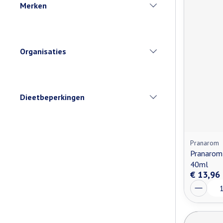
Merken
filter
Organisaties
filter
Dieetbeperkingen
filter
Pranarom
Pranarom
40ml
€ 13,96
Aantal