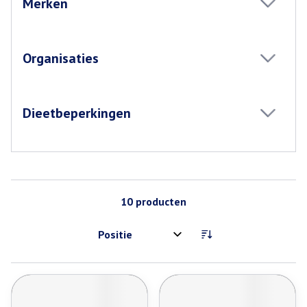
Merken
filter
Organisaties
filter
Dieetbeperkingen
filter
10
producten
Sorteer op: