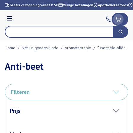
Ga naar de inhoud
Gratis verzending vanaf € 50
Veilige betalingen
Apothekersadvies
Menu
Zoek
Product, merk, categorie...
Home
/
Natuur geneeskunde
/
Aromatherapie
/
Essentiële oliën
/
Anti-beet
Filteren
Doorgaan naar productlijst
Prijs
filter