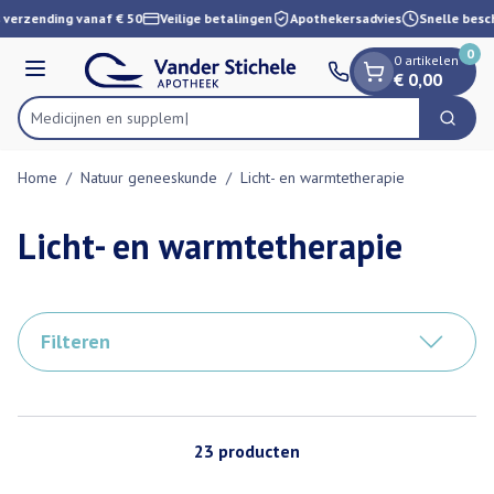
Dia 1 van 1
Ga naar de inhoud
 verzending vanaf € 50
Veilige betalingen
Apothekersadvies
Snelle besch
0
0 artikelen
Menu
€ 0,00
Medic
Zoek
Product, merk, categorie...
Home
/
Natuur geneeskunde
/
Licht- en warmtetherapie
Licht- en warmtetherapie
Filteren
23
producten