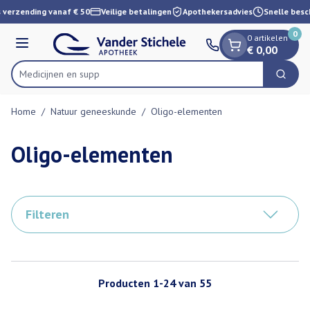
Dia 1 van 1
Ga naar de inhoud
 verzending vanaf € 50
Veilige betalingen
Apothekersadvies
Snelle besch
0
0 artikelen
Menu
€ 0,00
Me
Zoek
Product, merk, categorie...
Home
/
Natuur geneeskunde
/
Oligo-elementen
Oligo-elementen
Filteren
Producten
1
-
24
van
55