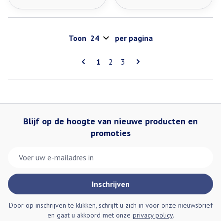
Toon
per pagina
Pagina's
U lees momenteel pagina
Pagina
Pagina
1
2
3
Blijf op de hoogte van nieuwe producten en
promoties
E-mail adres
Inschrijven
Door op inschrijven te klikken, schrijft u zich in voor onze nieuwsbrief
en gaat u akkoord met onze
privacy policy
.