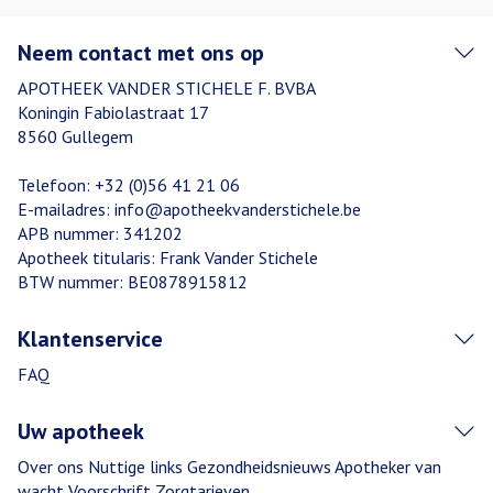
Neem contact met ons op
APOTHEEK VANDER STICHELE F. BVBA
Koningin Fabiolastraat 17
8560
Gullegem
Telefoon:
+32 (0)56 41 21 06
E-mailadres:
info@
apotheekvanderstichele.be
APB nummer:
341202
Apotheek titularis:
Frank Vander Stichele
BTW nummer:
BE0878915812
Klantenservice
FAQ
Uw apotheek
Over ons
Nuttige links
Gezondheidsnieuws
Apotheker van
wacht
Voorschrift
Zorgtarieven