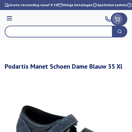
Ga naar de inhoud
Gratis verzending vanaf € 50
Veilige betalingen
Apothekersadvies
Menu
Zoek
Product, merk, categorie...
Podartis Manet Schoen Dame Blauw 35 Xl