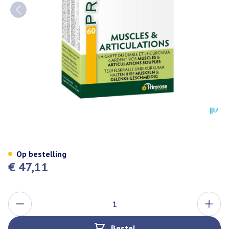
Primartic Caps 60
Op bestelling
€ 47,11
Aantal
Bestel