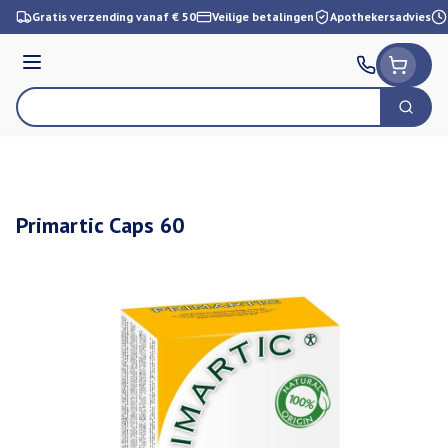
Ga naar de inhoud
Gratis verzending vanaf € 50
Veilige betalingen
Apothekersadvies
Menu
Zoek
Product, merk, categorie...
Primartic Caps 60