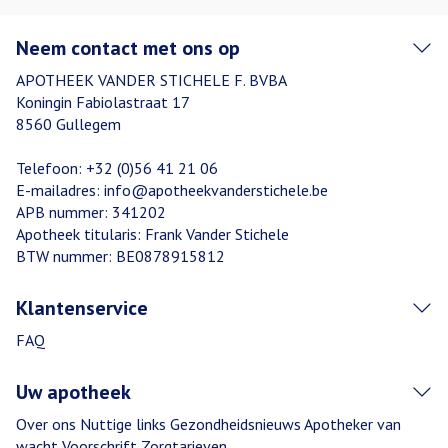
Neem contact met ons op
APOTHEEK VANDER STICHELE F. BVBA
Koningin Fabiolastraat 17
8560
Gullegem
Telefoon:
+32 (0)56 41 21 06
E-mailadres:
info@
apotheekvanderstichele.be
APB nummer:
341202
Apotheek titularis:
Frank Vander Stichele
BTW nummer:
BE0878915812
Klantenservice
FAQ
Uw apotheek
Over ons
Nuttige links
Gezondheidsnieuws
Apotheker van
wacht
Voorschrift
Zorgtarieven