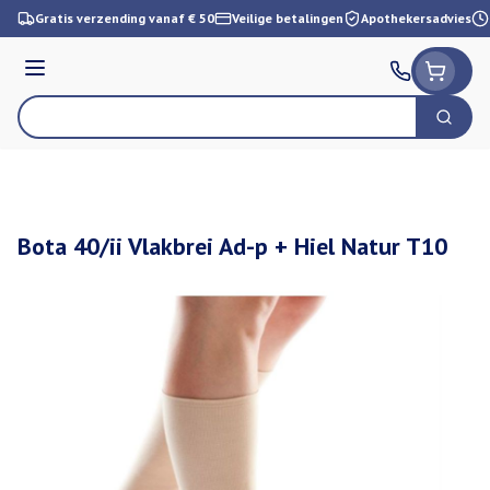
Ga naar de inhoud
Gratis verzending vanaf € 50
Veilige betalingen
Apothekersadvies
Menu
Zoek
Product, merk, categorie...
Bota 40/ii Vlakbrei Ad-p + Hiel Natur T10