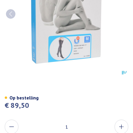
Bota Tovarix 20/i Lady Kous A
Op bestelling
€ 89,50
Aantal