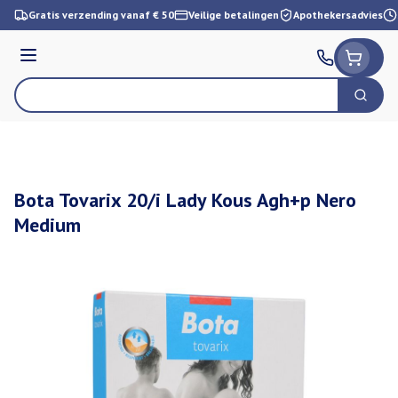
Ga naar de inhoud
Gratis verzending vanaf € 50
Veilige betalingen
Apothekersadvies
Menu
Zoek
Product, merk, categorie...
Bota Tovarix 20/i Lady Kous Agh+p Nero
Medium