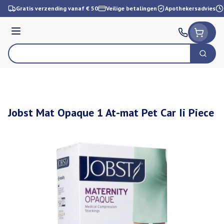
Ga naar de inhoud
Gratis verzending vanaf € 50
Veilige betalingen
Apothekersadvies
Menu
Zoek
Product, merk, categorie...
Jobst Mat Opaque 1 At-mat Pet Car Ii Piece