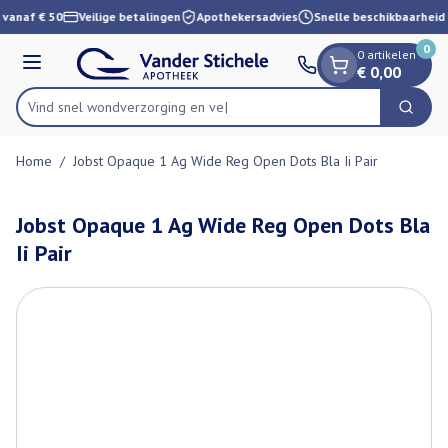
Dia 1 van 1
Ga naar de inhoud
 vanaf € 50
Veilige betalingen
Apothekersadvies
Snelle beschikbaarheid
0
0 artikelen
Menu
€ 0,00
Vind snel wondverzorgi
Zoek
Product, merk, categorie...
Home
/
Jobst Opaque 1 Ag Wide Reg Open Dots Bla Ii Pair
Jobst Opaque 1 Ag Wide Reg Open Dots Bla
Ii Pair