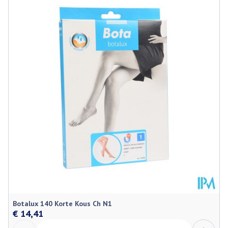
Lengte
211 mm
Diepte
46 mm
Behoud
Kamertemperatuur (15°C - 25°C)
Botalux 140 Korte Kous Ch N1
€ 14,41
Aantal